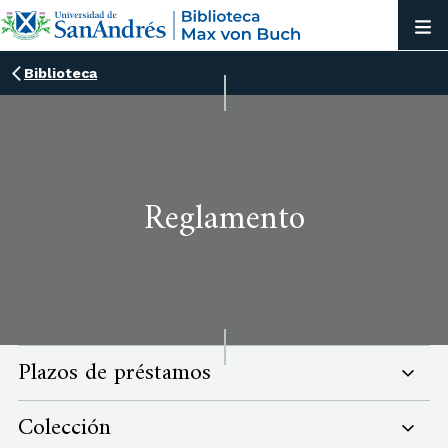
Biblioteca
Reglamento
Plazos de préstamos
Colección