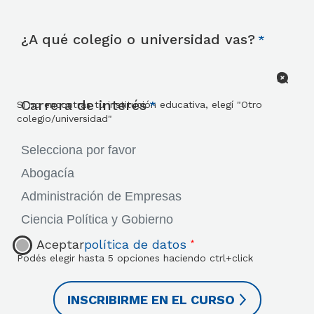
¿A qué colegio o universidad vas?
Carrera de interés
Si no encontrás tu institución educativa, elegí "Otro
colegio/universidad"
Aceptar
política de datos
*
Podés elegir hasta 5 opciones haciendo ctrl+click