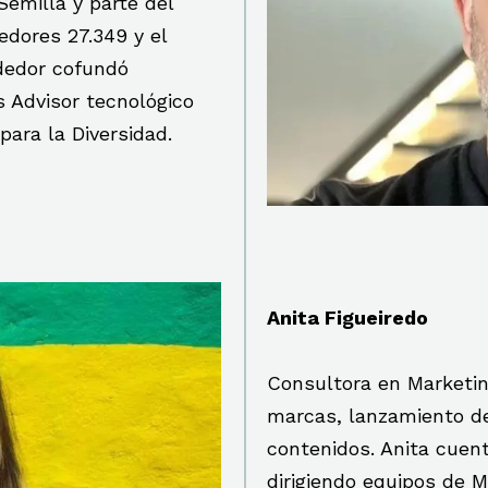
emilla y parte del
dores 27.349 y el
edor cofundó
 Advisor tecnológico
ara la Diversidad.
Anita Figueiredo
Consultora en Marketin
marcas, lanzamiento de
contenidos. Anita cuen
dirigiendo equipos de 