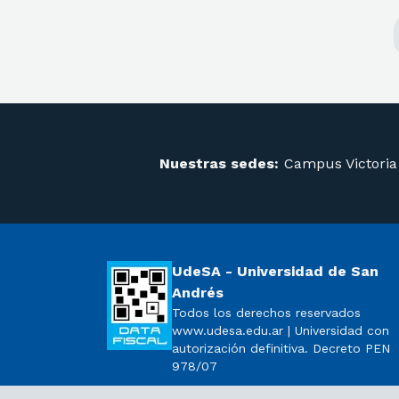
Nuestras sedes:
Campus Victoria
UdeSA - Universidad de San
Andrés
Todos los derechos reservados
www.udesa.edu.ar | Universidad con
autorización definitiva. Decreto PEN
978/07