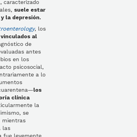
, caracterizado
nales,
suele estar
y la depresión.
troenterology
, los
vinculados al
agnóstico de
 evaluadas antes
bios en los
acto psicosocial,
ntrariamente a lo
aumentos
a cuarentena—
los
ría clínica
ticularmente la
simismo, se
, mientras
 las
ca fue levemente