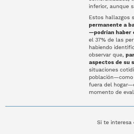
inferior, aunque s
Estos hallazgos 
permanente a ba
—podrían haber c
el 37% de las pe
habiendo identif
observar que,
pa
aspectos de su s
situaciones coti
población—como l
fuera del hogar—d
momento de evalu
Si te interesa