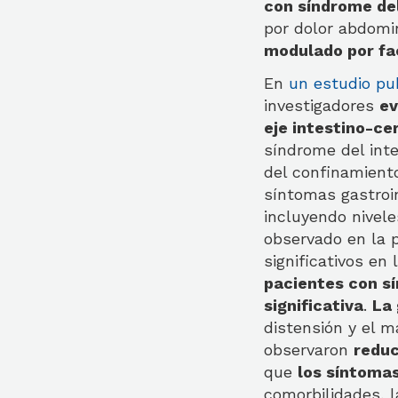
con síndrome del
por dolor abdomin
modulado por fac
En
un estudio pu
investigadores
ev
eje intestino-ce
síndrome del inte
del confinamient
síntomas gastroin
incluyendo nivele
observado en la 
significativos en
pacientes con sí
significativa
.
La 
distensión y el 
observaron
reduc
que
los síntoma
comorbilidades, l