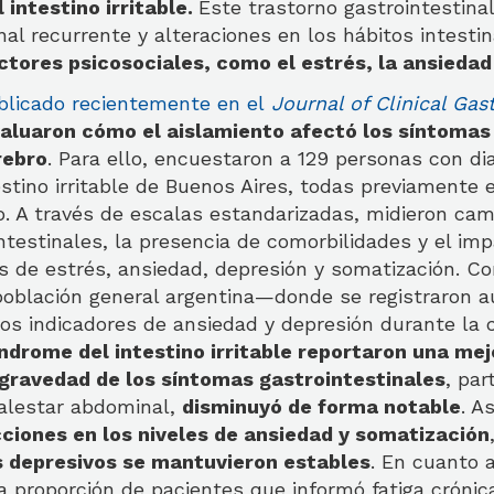
 intestino irritable.
Este trastorno gastrointestinal
al recurrente y alteraciones en los hábitos intesti
tores psicosociales, como el estrés, la ansiedad 
blicado recientemente en el
Journal of Clinical Gas
aluaron cómo el aislamiento afectó los síntomas 
rebro
. Para ello, encuestaron a 129 personas con di
stino irritable de Buenos Aires, todas previamente
o. A través de escalas estandarizadas, midieron cam
testinales, la presencia de comorbilidades y el imp
s de estrés, ansiedad, depresión y somatización. Co
población general argentina—donde se registraron 
 los indicadores de ansiedad y depresión durante l
ndrome del intestino irritable reportaron una mejo
gravedad de los síntomas gastrointestinales
, par
malestar abdominal,
disminuyó de forma notable
. A
ciones en los niveles de ansiedad y somatización
s depresivos se mantuvieron estables
. En cuanto a
a proporción de pacientes que informó fatiga cróni