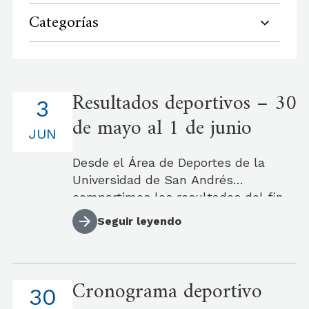
Categorías
Ajedrez
Resultados deportivos – 30
Arqueria
3
de mayo al 1 de junio
Basquet
JUN
Desde el Área de Deportes de la
Futbol
Universidad de San Andrés
compartimos los resultados del fin
Golf
de semana en los torneos ADAU
Seguir leyendo
programados.
Hockey
Natacion
Cronograma deportivo
30