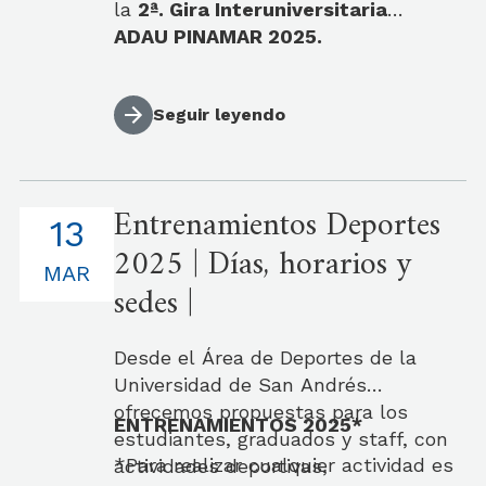
la
2ª. Gira Interuniversitaria
ADAU PINAMAR 2025.
Seguir leyendo
Entrenamientos Deportes
13
2025 | Días, horarios y
MAR
sedes |
Desde el Área de Deportes de la
Universidad de San Andrés
ofrecemos propuestas para los
ENTRENAMIENTOS 2025*
estudiantes, graduados y staff, con
*Para realizar cualquier actividad es
actividades deportivas,