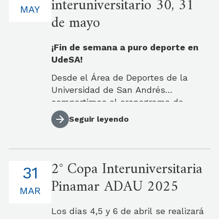
interuniversitario 30, 31
Voley
MAY
de mayo
Olimpiadas UdeSA
¡Fin de semana a puro deporte en
Otras Actividades
UdeSA!
Desde el Área de Deportes de la
Noticias ADAU
Universidad de San Andrés
compartimos el cronograma de
Noticias UdeSA
partidos y encuentros deportivos del
Seguir leyendo
viernes 30 de mayo al domingo 1 de
Quitar filtro
junio. Nuestros equipos
representativos competirán en
2° Copa Interuniversitaria
diversas disciplinas y escenarios, los
31
esperamos para alentar y participar
Pinamar ADAU 2025
de las jornadas de este fin de
MAR
semana.
Los días 4,5 y 6 de abril se realizará