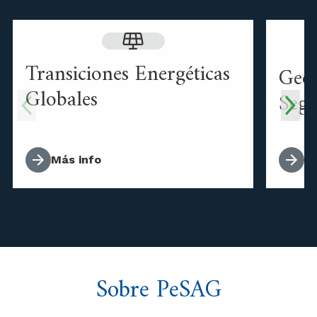
Transiciones Energéticas
Geop
Globales
Segu
Más info
M
Sobre PeSAG