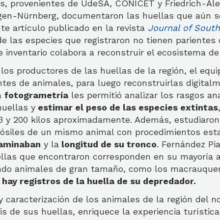
es, provenientes de UdeSA, CONICET y Friedrich-Al
ngen-Nürnberg, documentaron las huellas que aún s
te artículo publicado en la revista
Journal of Sout
 de las especies que registraron no tienen parientes 
inventario colabora a reconstruir el ecosistema de
a los productores de las huellas de la región, el equ
ntes de animales, para luego reconstruirlas digita
La
fotogrametría
les permitió analizar los rasgos a
huellas y
estimar el peso de las especies extintas
3 y 200 kilos aproximadamente. Además, estudiaron 
 fósiles de un mismo animal con procedimientos esta
aminaban
y la
longitud de su tronco
. Fernández Pi
ellas que encontraron corresponden en su mayoría a
endo animales de gran tamaño, como los macrauque
 hay registros de la huella de su depredador.
 y caracterización de los animales de la región del n
sis de sus huellas, enriquece la experiencia turístic