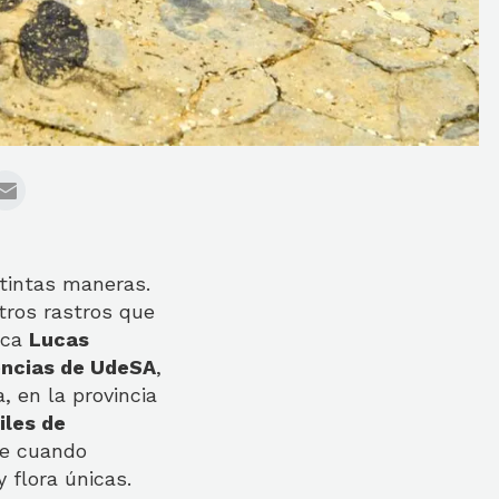
tintas maneras.
ros rastros que
lica
Lucas
encias de UdeSA
,
, en la provincia
iles de
de cuando
 flora únicas.