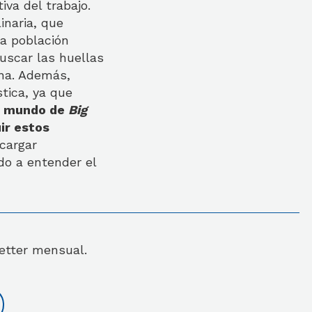
iva del trabajo.
inaria, que
la población
uscar las huellas
ana. Además,
tica, ya que
un mundo de
Big
ir estos
cargar
ado a entender el
letter mensual.