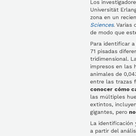
Los investigador
Universität Erla
zona en un recien
Sciences
. Varias
de modo que este 
Para identificar 
71 pisadas difere
tridimensional. 
impresos en las 
animales de 0,04
entre las trazas
conocer
cómo c
las múltiples hu
extintos, incluy
gigantes, pero
no
La identificación
a partir del análi