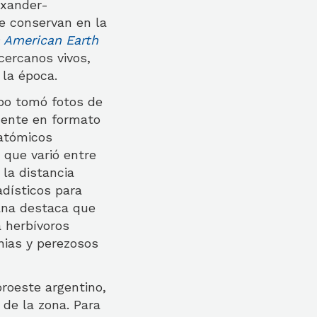
exander-
e conservan en la
h American Earth
cercanos vivos,
 la época.
ipo tomó fotos de
lmente en formato
natómicos
,
que varió entre
la distancia
dísticos para
ana destaca que
 herbívoros
nias y perezosos
oroeste argentino,
a de la zona. Para