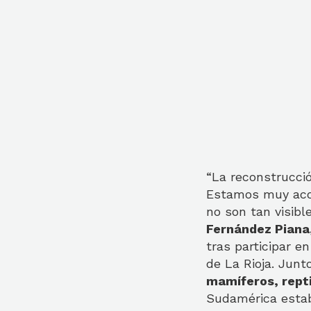
“La reconstrucci
Estamos muy acos
no son tan visibl
Fernández Piana
tras participar e
de La Rioja. Jun
mamíferos, repti
Sudamérica estaba