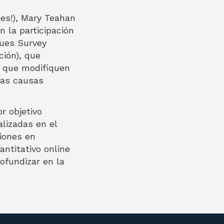
ces!), Mary Teahan
n la participación
lues Survey
ción), que
s que modifiquen
las causas
r objetivo
alizadas en el
ciones en
antitativo online
ofundizar en la