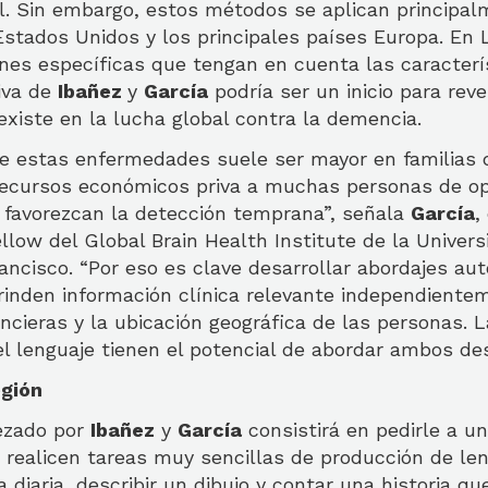
al. Sin embargo, estos métodos se aplican principa
Estados Unidos y los principales países Europa. En 
nes específicas que tengan en cuenta las caracterís
tiva de
Ibañez
y
García
podría ser un inicio para rever
xiste en la lucha global contra la demencia.
de estas enfermedades suele ser mayor en familias d
 recursos económicos priva a muchas personas de o
 favorezcan la detección temprana”, señala
García
,
ellow del Global Brain Health Institute de la Univer
rancisco. “Por eso es clave desarrollar abordajes au
rinden información clínica relevante independiente
ancieras y la ubicación geográfica de las personas. 
 lenguaje tienen el potencial de abordar ambos desa
egión
ezado por
Ibañez
y
García
consistirá en pedirle a u
e realicen tareas muy sencillas de producción de le
a diaria, describir un dibujo y contar una historia q