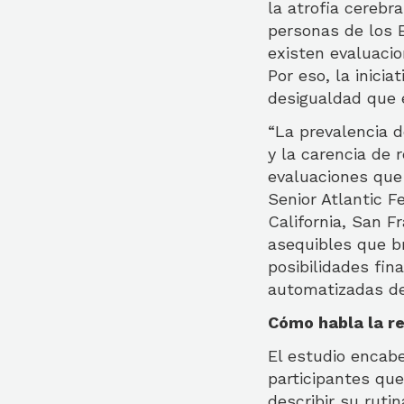
la atrofia cerebr
personas de los 
existen evaluacio
Por eso, la inicia
desigualdad que e
“La prevalencia 
y la carencia de
evaluaciones que
Senior Atlantic F
California, San F
asequibles que b
posibilidades fin
automatizadas del
Cómo habla la r
El estudio encab
participantes qu
describir su rutin