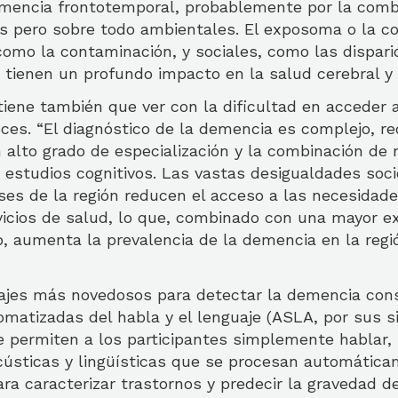
emencia frontotemporal, probablemente por la comb
os pero sobre todo ambientales. El exposoma o la c
 como la contaminación, y sociales, como las dispar
 tienen un profundo impacto en la salud cerebral y 
tiene también que ver con la dificultad en acceder
oces. “El diagnóstico de la demencia es complejo, r
 alto grado de especialización y la combinación de 
 estudios cognitivos. Las vastas desigualdades so
íses de la región reducen el acceso a las necesida
vicios de salud, lo que, combinado con una mayor ex
o, aumenta la prevalencia de la demencia en la regió
ajes más novedosos para detectar la demencia consi
matizadas del habla y el lenguaje (ASLA, por sus sig
 permiten a los participantes simplemente hablar,
acústicas y lingüísticas que se procesan automática
ara caracterizar trastornos y predecir la gravedad d