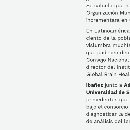
Se calcula que h
Organización Mun
incrementará en 
En Latinoamérica
ciento de la pobl
vislumbra muchísi
que padecen demen
Consejo Nacional 
director del Inst
Global Brain Heal
Ibañez
junto a
Ad
Universidad de 
precedentes que n
bajo el consorcio
diagnosticar la d
de análisis del le