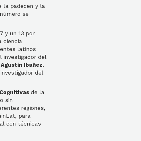
 la padecen y la
e número se
7 y un 13 por
 ciencia
ientes latinos
 investigador del
,
Agustín Ibañez
,
 investigador del
 Cognitivas
de la
o sin
erentes regiones,
ainLat, para
ial con técnicas