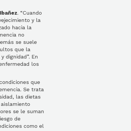
Ibañez
. “Cuando
vejecimiento y la
zado hacia la
mencia no
demás se suele
ultos que la
y dignidad”. En
a enfermedad los
 condiciones que
emencia. Se trata
sidad, las dietas
l aislamiento
ctores se le suman
riesgo de
ndiciones como el