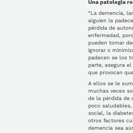
Una patología r
“La demencia, la
alguien la padece
pérdida de auton
enfermedad, porq
pueden tomar dec
ignorar o minimiz
padecen se los t
parte, asegura el
que provocan que
A ellos se le su
muchas veces son
de la pérdida de 
poco saludables, 
social, la diabet
otros factores cu
demencia sea aún