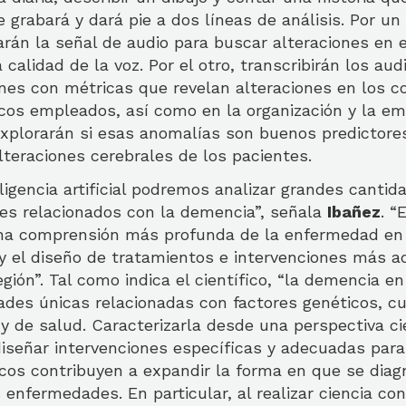
e grabará y dará pie a dos líneas de análisis. Por un 
zarán la señal de audio para buscar alteraciones en e
 calidad de la voz. Por el otro, transcribirán los aud
nes con métricas que revelan alteraciones en los c
cos empleados, así como en la organización y la em
xplorarán si esas anomalías son buenos predictores
alteraciones cerebrales de los pacientes.
eligencia artificial podremos analizar grandes canti
nes relacionados con la demencia”, señala
Ibañez
. “
una comprensión más profunda de la enfermedad en 
 y el diseño de tratamientos e intervenciones más a
egión”. Tal como indica el científico, “la demencia e
dades únicas relacionadas con factores genéticos, cu
 de salud. Caracterizarla desde una perspectiva cie
diseñar intervenciones específicas y adecuadas para
icos contribuyen a expandir la forma en que se diag
enfermedades. En particular, al realizar ciencia con