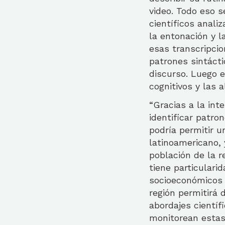
video. Todo eso s
científicos anali
la entonación y la
esas transcripcio
patrones sintácti
discurso. Luego e
cognitivos y las 
“Gracias a la int
identificar patro
podría permitir 
latinoamericano,
población de la r
tiene particulari
socioeconómicos y
región permitirá 
abordajes científ
monitorean estas 