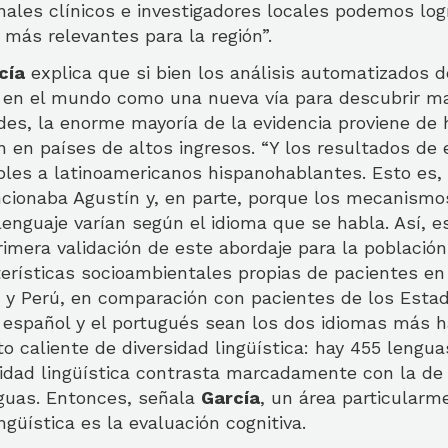
onales clínicos e investigadores locales podemos log
 más relevantes para la región”.
cía
explica que si bien los análisis automatizados d
en el mundo como una nueva vía para descubrir m
es, la enorme mayoría de la evidencia proviene de
n en países de altos ingresos. “Y los resultados de
les a latinoamericanos hispanohablantes. Esto es, 
cionaba Agustín y, en parte, porque los mecanismo
lenguaje varían según el idioma que se habla. Así, 
rimera validación de este abordaje para la población 
rísticas socioambientales propias de pacientes en 
 y Perú, en comparación con pacientes de los Estad
 español y el portugués sean los dos idiomas más 
o caliente de diversidad lingüística: hay 455 lengua
rsidad lingüística contrasta marcadamente con la de
nguas. Entonces, señala
García
, un área particularm
ngüística es la evaluación cognitiva.