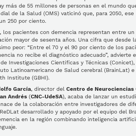
ay más de 55 millones de personas en el mundo que
dial de la Salud (OMS) vaticinó que, para 2050, es
un 250 por ciento.
, los pacientes con demencia representan entre un 
ación mayor de sesenta años. Una cifra que desde la
mo peor: “Entre el 70 y el 90 por ciento de los pac
cia no recibe el diagnóstico adecuado”, advierte el
de Investigaciones Científicas y Técnicas (Conicet)
ituto Latinoamericano de Salud cerebral (BrainLat) e
th Institute (GBHI).
olfo García
, director del
Centro de Neurociencias
San Andrés
(
CNC-UdeSA
), acaba de lanzar un estudi
ace de la colaboración entre investigadores de dif
 ReDLat desarrollado y apoyado por el equipo del Br
emencia en la región combinando inteligencia artific
nguaje.