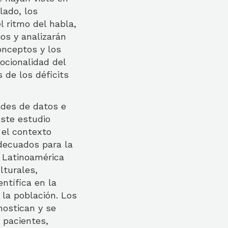
lado, los
l ritmo del habla,
ios y analizarán
onceptos y los
ocionalidad del
 de los déficits
dades de datos e
Este estudio
el contexto
decuados para la
n Latinoamérica
lturales,
ntífica en la
 la población. Los
nostican y se
 pacientes,