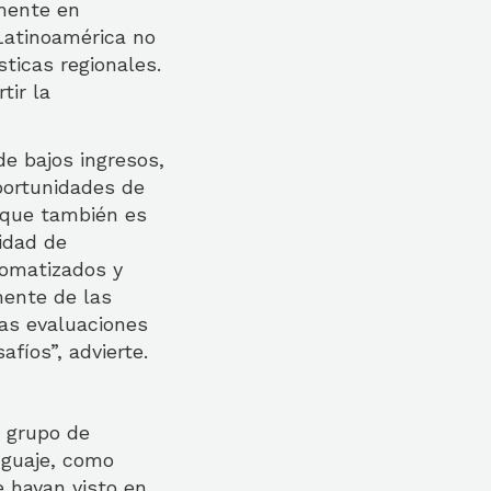
lmente en
Latinoamérica no
ticas regionales.
tir la
e bajos ingresos,
portunidades de
 que también es
sidad de
tomatizados y
mente de las
Las evaluaciones
fíos”, advierte.
n grupo de
nguaje, como
ue hayan visto en