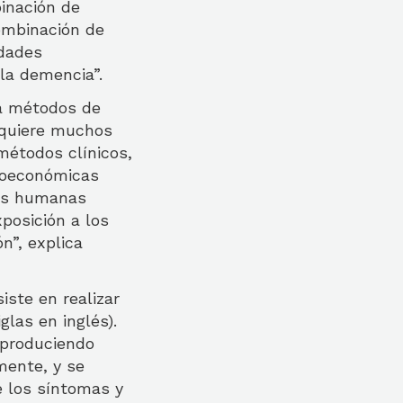
inación de
ombinación de
idades
la demencia”.
 a métodos de
equiere muchos
métodos clínicos,
cioeconómicas
des humanas
posición a los
n”, explica
ste en realizar
las en inglés).
 produciendo
mente, y se
e los síntomas y