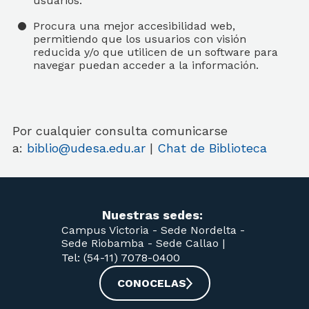
usuarios.
Procura una mejor accesibilidad web,
permitiendo que los usuarios con visión
reducida y/o que utilicen de un software para
navegar puedan acceder a la información.
Por cualquier consulta comunicarse
a:
biblio@udesa.edu.ar
|
Chat de Biblioteca
Nuestras sedes:
Campus Victoria -
Sede Nordelta -
Sede Riobamba -
Sede Callao
|
Tel: (54-11) 7078-0400
CONOCELAS