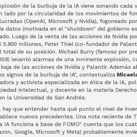
xplosión de la burbuja de la IA viene sonando cada 
n lado por la circularidad de los movimientos de fo
lucradas (OpenAI, Microsoft y Nvidia), fogoneado po
 de datos (motivada en el "shutdown" del gobierno e
do. Luego de la venta de las acciones de Nvidia po
5.800 millones, Peter Thiel (co-fundador de Palant
l total de su posición. Michael Burry (famoso por pr
 2008) levantó alarmas de una inminente explosión, 
baja de las acciones de Nvidia y Palantir. Además a
s signos de la burbuja de IA", contextualiza
Micael
adora y activista especializada en ética de la IA, pol
piedad intelectual, y docente en la materia Derecho
en la Universidad de San Andrés.
 hay que entender hasta qué punto el nivel de inver
stablece nuevos precedentes. Una nota reciente de T
 la IA funciona a base de FOMO" cuenta que los cua
zon, Google, Microsoft y Meta) probablemente invie