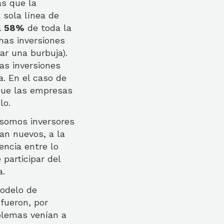
as que la
 sola línea de
l
58%
de toda la
has inversiones
lar una burbuja).
as inversiones
. En el caso de
que las empresas
lo.
 somos inversores
an nuevos, a la
encia entre lo
participar del
a.
modelo de
fueron, por
blemas venían a