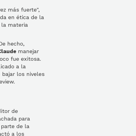
vez más fuerte",
da en ética de la
 la materia
De hecho,
Claude
manejar
oco fue exitosa.
icado a la
 bajar los niveles
eview.
itor de
fachada para
parte de la
actó a los