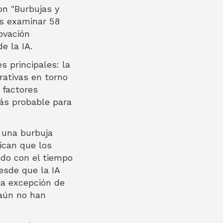
on "Burbujas y
as examinar 58
ovación
e la IA.
s principales: la
rativas en torno
 factores
más probable para
 una burbuja
ican que los
ndo con el tiempo
esde que la IA
la excepción de
 aún no han