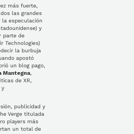
vez más fuerte,
ndos las grandes
r la especulación
stadounidense) y
r parte de
ir Technologies)
edecir la burbuja
cuando apostó
brió un blog pago,
a Mantegna
,
íticas de XR,
 y
sión, publicidad y
he Verge titulada
tro players más
rtan un total de