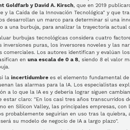
t Goldfarb y David A. Kirsch
, que en 2019 publicar
e y la Caída de la Innovación Tecnológica" y que tr
cos desarrollan un marco para determinar si una inn
o a una burbuja, para analizar la trayectoria actual d
luar burbujas tecnológicas considera cuatro factore
s inversiones puras, los inversores noveles y las nar
s comerciales. Los autores identifican y evalúan los
asifican en
una escala de 0 a 8
, siendo 8 el valor 
uja.
si la
incertidumbre
es el elemento fundamental de
uenan las alarmas para la IA. Los especialistas expl
ión a lo que la IA es y debería lograr siguen cambia
 estar claro: "En los casi tres años transcurridos d
o en Silicon Valley, las principales empresas, con 
ps probablemente seguirían en uso tras la quiebra,
erá su modelo de negocio de IA a largo plazo".