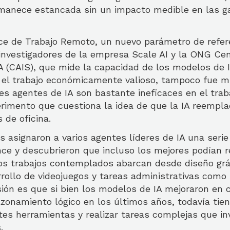
manece estancada sin un impacto medible en las g
ice de Trabajo Remoto, un nuevo parámetro de refer
 investigadores de la empresa Scale AI y la ONG Cen
A (CAIS), que mide la capacidad de los modelos de 
 el trabajo económicamente valioso, tampoco fue m
es agentes de IA son bastante ineficaces en el trab
erimento que cuestiona la idea de que la IA reemp
 de oficina.
s asignaron a varios agentes líderes de IA una seri
nce y descubrieron que incluso los mejores podían r
los trabajos contemplados abarcan desde diseño gráf
rollo de videojuegos y tareas administrativas como 
ión es que si bien los modelos de IA mejoraron en c
zonamiento lógico en los últimos años, todavía tien
tes herramientas y realizar tareas complejas que in
.