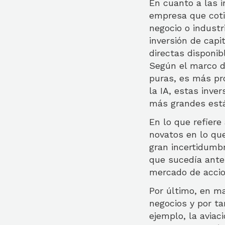
En cuanto a las i
empresa que coti
negocio o industr
inversión de capi
directas disponibl
Según el marco d
puras, es más pr
la IA, estas inv
más grandes están
En lo que refier
novatos en lo que
gran incertidumbr
que sucedía antes
mercado de accion
Por último, en ma
negocios y por ta
ejemplo, la avia