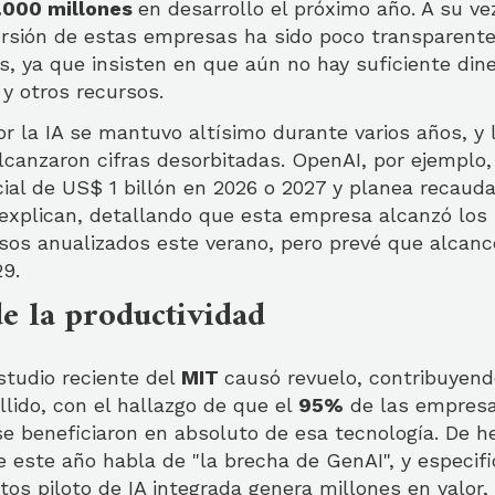
.000 millones
en desarrollo el próximo año. A su ve
versión de estas empresas ha sido poco transparente
, ya que insisten en que aún no hay suficiente dine
y otros recursos.
r la IA se mantuvo altísimo durante varios años, y 
lcanzaron cifras desorbitadas. OpenAI, por ejemplo
icial de US$ 1 billón en 2026 o 2027 y planea recaud
 explican, detallando que esta empresa alcanzó los
sos anualizados este verano, pero prevé que alcanc
29.
de la productividad
studio reciente del
MIT
causó revuelo, contribuyendo
lido, con el hallazgo de que el
95%
de las empresa
se beneficiaron en absoluto de esa tecnología. De h
de este año habla de "la brecha de GenAI", y especifi
tos piloto de IA integrada genera millones en valor,