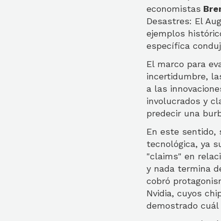
economistas
Bren
Desastres: El Aug
ejemplos históri
específica conduj
El marco para eva
incertidumbre, la
a las innovacione
involucrados y cl
predecir una burb
En este sentido, 
tecnológica, ya s
"claims" en relac
y nada termina de
cobró protagonism
Nvidia, cuyos chi
demostrado cuál s