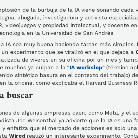
xplosión de la burbuja de la IA viene sonando cada 
egna, abogada, investigadora y activista especializa
XR, videojuegos y propiedad intelectual, y docente en
ecnología en la Universidad de San Andrés.
a IA sea muy buena haciendo tareas más simples. 
ó un experimento que se viralizó en el que dejaba a
atizada de víveres en su oficina por un mes y tamp
e muchos ya culpan a la
"IA workslop"
(término apl
nido sintético basura en el contexto del trabajo) de
en la oficina, como explicaba el Harvard Business R
a buscar
iones de algunas empresas caen, como Meta, y el ed
dista Joe Weisenthal ya advierte que la IA es una 
 y enfatiza que el mercado de acciones es solo una 
ista
Wired
realizó un interesante experimento. Cont