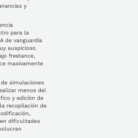
anancias y
encia
tro para la
IA de vanguardia
uy auspicioso.
ajo freelance,
lace masivamente
e de simulaciones
ealizar menos del
ico y edición de
la recopilación de
odificación,
en dificultades
volucran