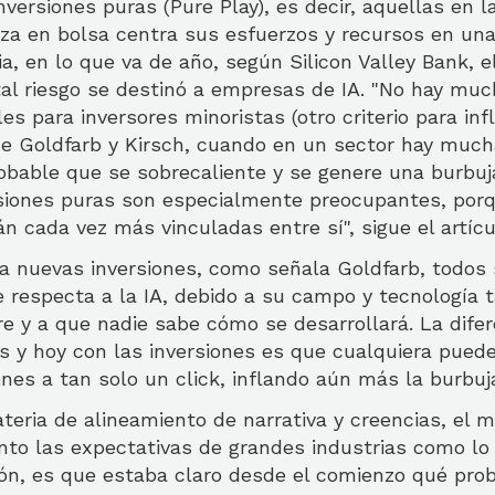
nversiones puras (Pure Play), es decir, aquellas en l
za en bolsa centra sus esfuerzos y recursos en una
ia, en lo que va de año, según Silicon Valley Bank, e
tal riesgo se destinó a empresas de IA. "No hay muc
es para inversores minoristas (otro criterio para inf
e Goldfarb y Kirsch, cuando en un sector hay much
obable que se sobrecaliente y se genere una burbuja
ersiones puras son especialmente preocupantes, por
 cada vez más vinculadas entre sí", sigue el artícu
e a nuevas inversiones, como señala Goldfarb, todos
 respecta a la IA, debido a su campo y tecnología t
e y a que nadie sabe cómo se desarrollará. La difer
 y hoy con las inversiones es que cualquiera puede 
es a tan solo un click, inflando aún más la burbuj
teria de alineamiento de narrativa y creencias, el 
nto las expectativas de grandes industrias como lo 
ción, es que estaba claro desde el comienzo qué pro