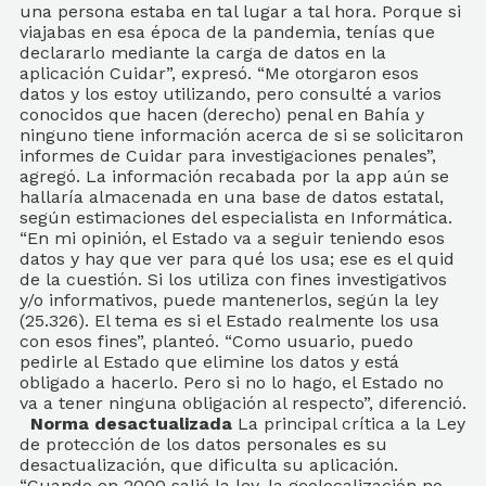
una persona estaba en tal lugar a tal hora. Porque si
viajabas en esa época de la pandemia, tenías que
declararlo mediante la carga de datos en la
aplicación Cuidar”, expresó. “Me otorgaron esos
datos y los estoy utilizando, pero consulté a varios
conocidos que hacen (derecho) penal en Bahía y
ninguno tiene información acerca de si se solicitaron
informes de Cuidar para investigaciones penales”,
agregó. La información recabada por la app aún se
hallaría almacenada en una base de datos estatal,
según estimaciones del especialista en Informática.
“En mi opinión, el Estado va a seguir teniendo esos
datos y hay que ver para qué los usa; ese es el quid
de la cuestión. Si los utiliza con fines investigativos
y/o informativos, puede mantenerlos, según la ley
(25.326). El tema es si el Estado realmente los usa
con esos fines”, planteó. “Como usuario, puedo
pedirle al Estado que elimine los datos y está
obligado a hacerlo. Pero si no lo hago, el Estado no
va a tener ninguna obligación al respecto”, diferenció.
Norma desactualizada
La principal crítica a la Ley
de protección de los datos personales es su
desactualización, que dificulta su aplicación.
“Cuando en 2000 salió la ley, la geolocalización no