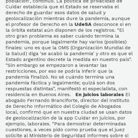
población”, continuó. La política de privacidad de
Cuidar establecía que el Estado se reservaba el
derecho de guardar esos datos de salud y
geolocalización mientras dure la pandemia, aunque
el profesor de Derecho en la
UdeSA
desconoce si en
la órbita estatal aún disponen de los registros. “El
otro gran problema es saber cuándo termina la
pandemia, porque legalmente hay varios (posibles)
finales: uno es que la OMS (Organización Mundial de
la Salud) diga 'se acabó la pandemia' y otro es que el
Estado argentino decrete la medida en nuestro país”.
“Sin embargo se empezaron a levantar las
restricciones, por eso se podría inferir que la
pandemia finalizó. No sé cuándo termina una
pandemia fáctica y legalmente; quizá son dos
respuestas distintas”, manifestó el especialista, con
residencia en Buenos Aires.
En juicios laborales
El
abogado Fernando Branciforte, director del Instituto
de Derecho Informático del Colegio de Abogados
local, confirmó que en nuestra ciudad se usan datos
de geolocalización de la app Cuidar en juicios, por
ejemplo, laborales. “Para demostrar determinadas
cuestiones, a veces pido como prueba que el juez
solicite al Ministerio de Seguridad informes sobre si