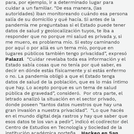
para, por ejemplo, ir a determinado lugar para
cuidar a un familiar. “De esa manera, (las
autoridades) iban monitoreando cuándo esa persona
salía de su domicilio y qué hacía. Si antes de la
pandemia me preguntabas si el Estado puede tener
datos de salud y geolocalización tuyos, te iba a
responder que no porque mi salud es privada y, si
me muero, es problema mío. Si estoy caminando
por aquí o por allá es un tema mío, porque en
lugares públicos también tengo privacidad”, expresó
Palazzi
. “Cuidar revelaba toda esa información y el
Estado sabía cosas que no tenía por qué saber, es
decir en dónde estás físicamente y si estás enfermo
o no. La pandemia obligó a que el Estado tenga
datos de salud de la población, que es lo más íntimo
que hay. Lo acepto porque es un tema de salud
pública de gravedad”, consideró. Por otra parte, el
letrado analizó la situación en el sector privado,
donde poseen “tantos datos nuestros que hay una
gran invasión a nuestra privacidad”. “Lo que hacés
en el mundo digital deja rastros y hay que saber que
esos datos te los van a pedir”, indicó el codirector del
Centro de Estudios en Tecnología y Sociedad de la
institución académica porteña.
Hackeo en San