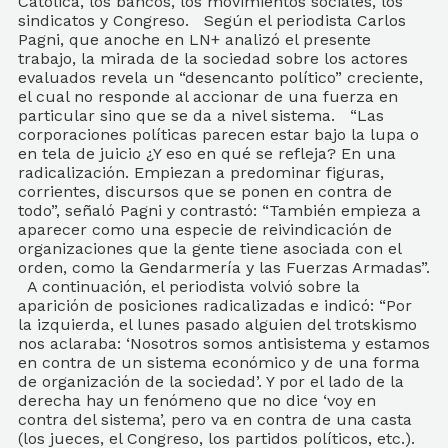
Católica, los bancos, los movimientos sociales, los
sindicatos y Congreso. Según el periodista Carlos
Pagni, que anoche en LN+ analizó el presente
trabajo, la mirada de la sociedad sobre los actores
evaluados revela un “desencanto político” creciente,
el cual no responde al accionar de una fuerza en
particular sino que se da a nivel sistema. “Las
corporaciones políticas parecen estar bajo la lupa o
en tela de juicio ¿Y eso en qué se refleja? En una
radicalización. Empiezan a predominar figuras,
corrientes, discursos que se ponen en contra de
todo”, señaló Pagni y contrastó: “También empieza a
aparecer como una especie de reivindicación de
organizaciones que la gente tiene asociada con el
orden, como la Gendarmería y las Fuerzas Armadas”.
A continuación, el periodista volvió sobre la
aparición de posiciones radicalizadas e indicó: “Por
la izquierda, el lunes pasado alguien del trotskismo
nos aclaraba: ‘Nosotros somos antisistema y estamos
en contra de un sistema económico y de una forma
de organización de la sociedad’. Y por el lado de la
derecha hay un fenómeno que no dice ‘voy en
contra del sistema’, pero va en contra de una casta
(los jueces, el Congreso, los partidos políticos, etc.).