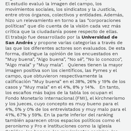
El estudio evaluó la imagen del campo, los
movimientos sociales, los sindicatos y la Justicia,
entre otros órganos, colectivos y entidades. Además,
hizo un relevamiento en torno a las “corporaciones
políticas” que dio cuenta de la visión cada vez más
crítica que la ciudadanía posee respecto de ellas.
El trabajo fue desarrollado por la
Universidad de
San Andrés
y propone varias categorías a través de
las que los diferentes actores son evaluados. De esta
forma, distingue la opinión de los encuestados en
“Muy buena”, “Algo buena”, “No sé”, “No lo conozco”,
“Algo mala” y “Muy mala”. Quienes tienen la mayor
imagen positiva son los científicos, las Pymes y el
campo, que obtuvieron respectivamente la
calificación “Muy buena” en el 38%, 26% y 19% de los
casos y “Muy mala” en el 4%, 8% y 14%. En tanto,
los escaños más bajos de la tabla los ocupan el
Fondo Monetario Internacional (FMI), el kirchnerismo
y los jueces, cuyo concepto es muy bueno para el
4%, 5% y 0% de los entrevistados y muy malo para el
41%, 67% y 59%. En la parte inferior del ranking
también aparecen otros espacios políticos como el
peronismo y Pro e instituciones como la Iglesia