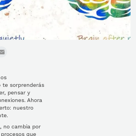
mos
 te sorprenderás
er, pensar y
onexiones. Ahora
erto: nuestro
te.
, no cambia por
s procesos que