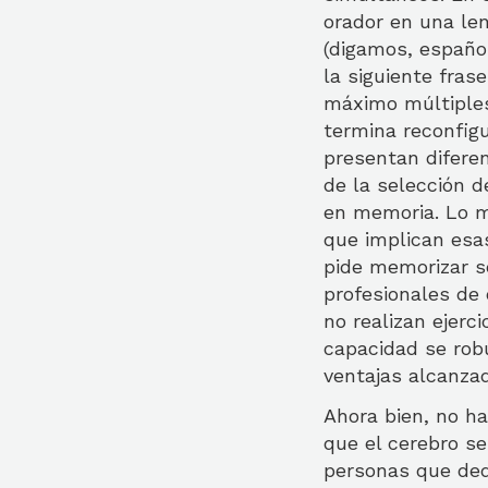
orador en una len
(digamos, españo
la siguiente fras
máximo múltipl
termina reconfigu
presentan diferen
de la selección d
en memoria. Lo m
que implican esas
pide memorizar s
profesionales de 
no realizan ejerc
capacidad se rob
ventajas alcanzad
Ahora bien, no ha
que el cerebro s
personas que ded