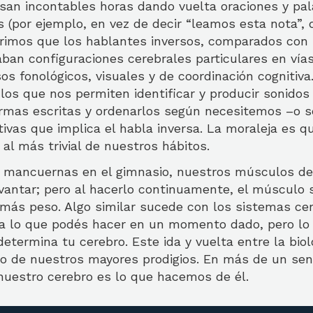
asan incontables horas dando vuelta oraciones y pa
 (por ejemplo, en vez de decir “leamos esta nota”, 
rimos que los hablantes inversos, comparados con
ban configuraciones cerebrales particulares en vía
s fonológicos, visuales y de coordinación cognitiva
s que nos permiten identificar y producir sonidos l
ormas escritas y ordenarlos según necesitemos –o 
tivas que implica el habla inversa. La moraleja es q
 al más trivial de nuestros hábitos.
mancuernas en el gimnasio, nuestros músculos de
antar; pero al hacerlo continuamente, el músculo s
 más peso. Algo similar sucede con los sistemas cer
a lo que podés hacer en un momento dado, pero lo
termina tu cerebro. Este ida y vuelta entre la biolo
no de nuestros mayores prodigios. En más de un sen
 nuestro cerebro es lo que hacemos de él.