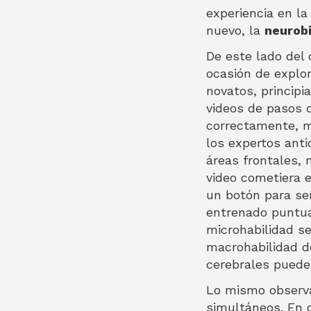
experiencia en l
nuevo, la
neurob
De este lado del 
ocasión de explor
novatos, principi
videos de pasos 
correctamente, mi
los expertos anti
áreas frontales,
video cometiera e
un botón para señ
entrenado puntua
microhabilidad se
macrohabilidad d
cerebrales puede
Lo mismo observa
simultáneos. En 