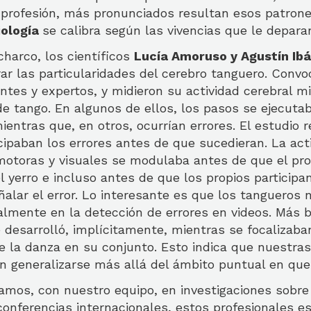
a profesión, más pronunciados resultan esos patrone
iología
se calibra según las vivencias que le depar
charco, los científicos
Lucía Amoruso y Agustín Ib
ar las particularidades del cerebro tanguero. Convo
antes y expertos, y midieron su actividad cerebral m
de tango. En algunos de ellos, los pasos se ejecuta
entras que, en otros, ocurrían errores. El estudio r
cipaban los errores antes de que sucedieran. La act
 motoras y visuales se modulaba antes de que el pro
l yerro e incluso antes de que los propios participa
alar el error. Lo interesante es que los tangueros 
lmente en la detección de errores en videos. Más b
 desarrolló, implícitamente, mientras se focalizaba
e la danza en su conjunto. Esto indica que nuestra
n generalizarse más allá del ámbito puntual en que
mos, con nuestro equipo, en investigaciones sobre 
conferencias internacionales, estos profesionales 