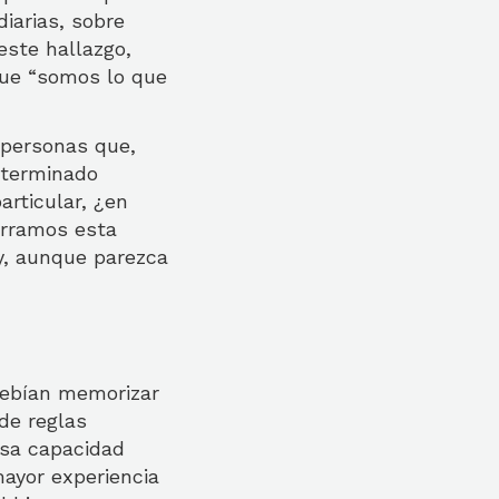
iarias, sobre
este hallazgo,
que “somos lo que
 personas que,
eterminado
articular, ¿en
orramos esta
 y, aunque parezca
 debían memorizar
de reglas
esa capacidad
mayor experiencia