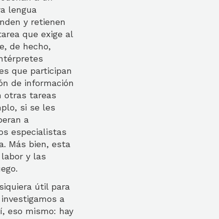
ra lengua
nden y retienen
tarea que exige al
e, de hecho,
ntérpretes
es que participan
ión de información
 otras tareas
lo, si se les
peran a
os especialistas
a. Más bien, esta
labor y las
uego.
iquiera útil para
 investigamos a
í, eso mismo: hay