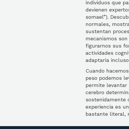
individuos que p
devienen expertos
somael”). Descub
normales, mostra
sustentan proceso
mecanismos son lo
figurarnos sus f
actividades cogni
adaptaría incluso
Cuando hacemos 
peso podemos lev
permite levantar
cerebro determin
sostenidamente de
experiencia es u
bastante literal,