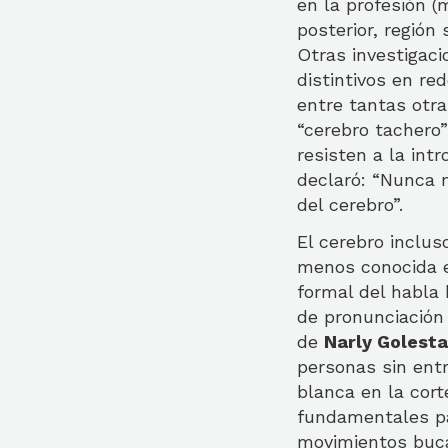
en la profesión 
posterior, región
Otras investigac
distintivos en re
entre tantas otra
“cerebro tachero”
resisten a la int
declaró: “Nunca 
del cerebro”.
El cerebro inclus
menos conocida es
formal del habla 
de pronunciación 
de
Narly Golesta
personas sin ent
blanca en la corte
fundamentales par
movimientos buca