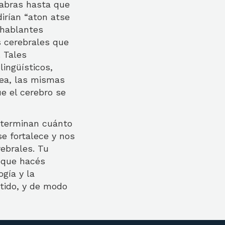
labras hasta que
dirían “aton atse
 hablantes
s cerebrales que
. Tales
ingüísticos,
sea, las mismas
ue el cerebro se
terminan cuánto
e fortalece y nos
ebrales. Tu
 que hacés
gía y la
tido, y de modo