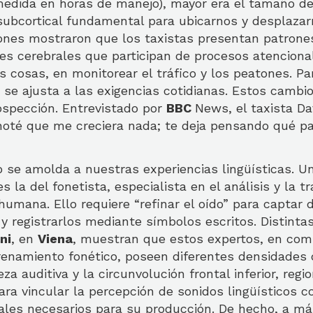
(medida en horas de manejo), mayor era el tamaño d
 subcortical fundamental para ubicarnos y desplazar
iones mostraron que los taxistas presentan patrone
des cerebrales que participan de procesos atenciona
s cosas, en monitorear el tráfico y los peatones. Pa
 se ajusta a las exigencias cotidianas. Estos cambio
rospección. Entrevistado por
BBC
News, el taxista D
noté que me creciera nada; te deja pensando qué pa
o se amolda a nuestras experiencias lingüísticas. U
 la del fonetista, especialista en el análisis y la t
humana. Ello requiere “refinar el oído” para captar d
y registrarlos mediante símbolos escritos. Distinta
ni
, en
Viena
, muestran que estos expertos, en com
renamiento fonético, poseen diferentes densidades d
za auditiva y la circunvolución frontal inferior, regi
a vincular la percepción de sonidos lingüísticos c
les necesarios para su producción. De hecho, a m