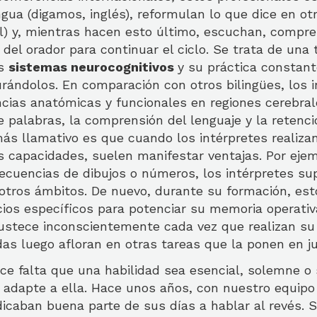
gua (digamos, inglés), reformulan lo que dice en ot
l) y, mientras hacen esto último, escuchan, compre
e del orador para continuar el ciclo. Se trata de una 
es
sistemas neurocognitivos
y su práctica constant
rándolos. En comparación con otros bilingües, los i
cias anatómicas y funcionales en regiones cerebral
e palabras, la comprensión del lenguaje y la retenc
ás llamativo es que cuando los intérpretes realizan
 capacidades, suelen manifestar ventajas. Por ejemp
ecuencias de dibujos o números, los intérpretes su
otros ámbitos. De nuevo, durante su formación, est
icios específicos para potenciar su memoria operativ
ustece inconscientemente cada vez que realizan su 
as luego afloran en otras tareas que la ponen en j
ce falta que una habilidad sea esencial, solemne o s
e adapte a ella. Hace unos años, con nuestro equipo
icaban buena parte de sus días a hablar al revés. S