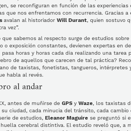
en, se reconfiguran en función de las experiencias d
as que nos enfrentamos con recurrencia. Gracias a 
as
avalan al historiador
Will Durant
, quien sostuvo 
ra vez”.
o que sabemos al respecto surge de estudios sobre
o o exposición constantes, devienen expertas en d
 pasa horas y horas cada día realizando una tarea p
erebro de aquellos que carecen de tal práctica? Rec
no de taxistas, fonetistas, tangueros, intérpretes
e habla al revés.
bro al andar
 XX, antes de muñirse de
GPS
y
Waze
, los taxistas
 su ciudad, cada minucia del tránsito, cada cambio 
serie de estudios,
Eleanor Maguire
se preguntó si 
huella cerebral distintiva. El estudio reveló que, a 