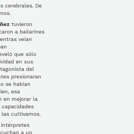
s cerebrales. De
amos.
áñez
tuvieron
caron a bailarines
ientras veían
ban
eveló que sólo
ividad en sus
tagonista del
ntes presionaran
no se habían
ien, esa
n en mejorar la
s capacidades
 las cultivamos.
intérpretes
escuchan a un