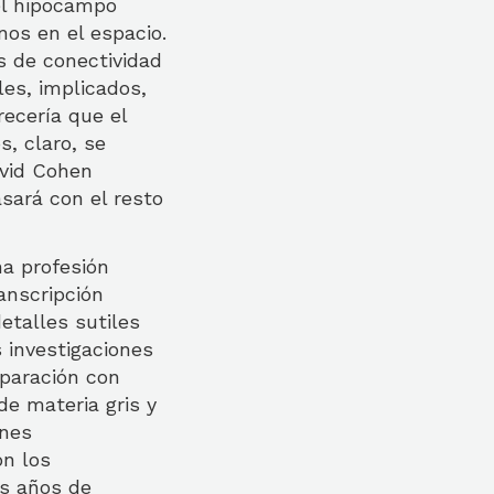
el hipocampo
nos en el espacio.
s de conectividad
les, implicados,
recería que el
s, claro, se
avid Cohen
sará con el resto
na profesión
ranscripción
etalles sutiles
s investigaciones
paración con
e materia gris y
ones
on los
ás años de