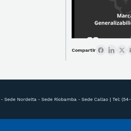
Compartir
 -
Sede Nordelta -
Sede Riobamba -
Sede Callao
|
Tel: (54