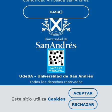
Comunidad Ampliada San Andrés:
CASA
UdeSA - Universidad de San Andrés
Todos los derechos reservados
www.udesa.edu.ar | Universidad con autorización definitiva.
Decreto PEN 978/07
ACEPTAR
Este sitio utiliza
Cookies
RECHAZAR