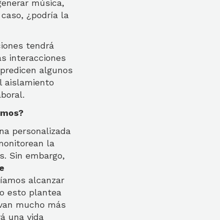
generar música,
 caso, ¿podría la
ciones tendrá
as interacciones
 predicen algunos
l aislamiento
boral.
bamos?
ina personalizada
monitorean la
s. Sin embargo,
ue
ríamos alcanzar
ro esto plantea
vivan mucho más
á una vida