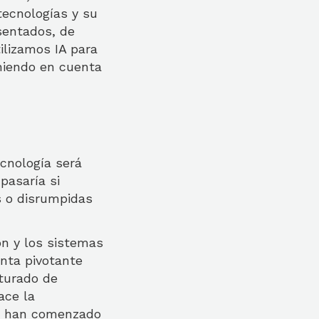
tecnologías y su
sentados, de
ilizamos IA para
eniendo en cuenta
cnología será
pasaría si
s o disrumpidas
n y los sistemas
unta pivotante
turado de
ace la
cos han comenzado