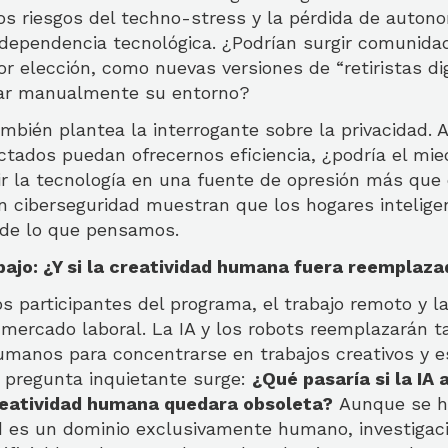
los riesgos del techno-stress y la pérdida de auton
edependencia tecnológica. ¿Podrían surgir comunida
 elección, como nuevas versiones de “retiristas di
lar manualmente su entorno?
mbién plantea la interrogante sobre la privacidad. 
ctados puedan ofrecernos eficiencia, ¿podría el mie
tir la tecnología en una fuente de opresión más que 
n ciberseguridad muestran que los hogares intelige
de lo que pensamos.
abajo: ¿Y si la creatividad humana fuera reemplazad
s participantes del programa, el trabajo remoto y l
mercado laboral. La IA y los robots reemplazarán ta
umanos para concentrarse en trabajos creativos y es
pregunta inquietante surge:
¿Qué pasaría si la IA
creatividad humana quedara obsoleta?
Aunque se h
ad es un dominio exclusivamente humano, investigac