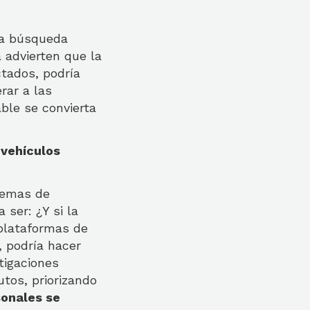
una búsqueda
 advierten que la
ctados, podría
rar a las
ble se convierta
 vehículos
temas de
 ser: ¿Y si la
plataformas de
 podría hacer
tigaciones
tos, priorizando
sonales se