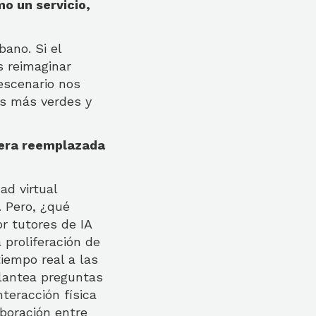
mo un servicio,
ano. Si el
 reimaginar
escenario nos
es más verdes y
uera reemplazada
ad virtual
. Pero, ¿qué
r tutores de IA
 proliferación de
iempo real a las
plantea preguntas
nteracción física
aboración entre