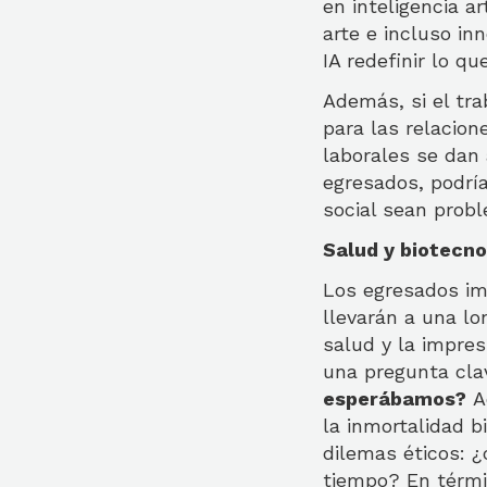
en inteligencia a
arte e incluso in
IA redefinir lo qu
Además, si el tra
para las relacion
laborales se dan
egresados, podrí
social sean prob
Salud y biotecno
Los egresados im
llevarán a una lo
salud y la impre
una pregunta cla
esperábamos?
Ac
la inmortalidad b
dilemas éticos: 
tiempo? En térmi