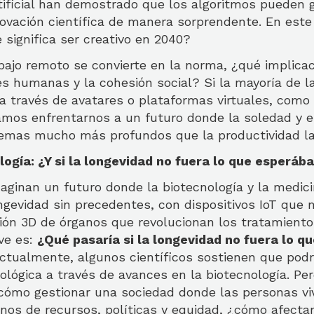
rtificial han demostrado que los algoritmos pueden 
novación científica de manera sorprendente. En este
e significa ser creativo en 2040?
bajo remoto se convierte en la norma, ¿qué implica
es humanas y la cohesión social? Si la mayoría de l
 a través de avatares o plataformas virtuales, como
amos enfrentarnos a un futuro donde la soledad y e
lemas mucho más profundos que la productividad la
logía: ¿Y si la longevidad no fuera lo que esperá
aginan un futuro donde la biotecnología y la medic
ngevidad sin precedentes, con dispositivos IoT que 
sión 3D de órganos que revolucionan los tratamiento
ve es:
¿Qué pasaría si la longevidad no fuera lo q
tualmente, algunos científicos sostienen que pod
iológica a través de avances en la biotecnología. Pe
¿cómo gestionar una sociedad donde las personas 
nos de recursos, políticas y equidad, ¿cómo afectar