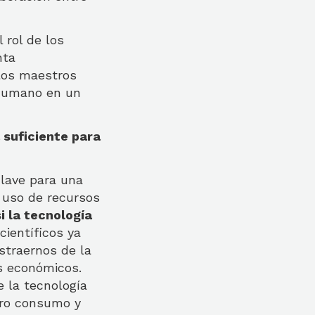
 rol de los
nta
los maestros
 humano en un
a suficiente para
clave para una
 uso de recursos
si la tecnología
ientíficos ya
straernos de la
s económicos.
 la tecnología
tro consumo y