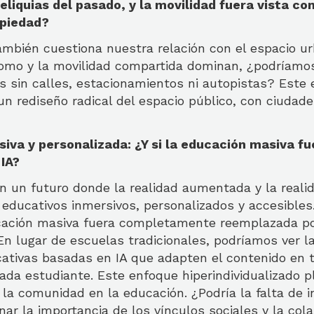
eliquias del pasado, y la movilidad fuera vista co
piedad?
mbién cuestiona nuestra relación con el espacio urb
omo y la movilidad compartida dominan, ¿podríamos
s sin calles, estacionamientos ni autopistas? Este 
 un rediseño radical del espacio público, con ciudad
iva y personalizada: ¿Y si la educación masiva f
 IA?
 un futuro donde la realidad aumentada y la realid
educativos inmersivos, personalizados y accesibles
ucación masiva fuera completamente reemplazada po
n lugar de escuelas tradicionales, podríamos ver la
ativas basadas en IA que adapten el contenido en t
ada estudiante. Este enfoque hiperindividualizado 
 la comunidad en la educación. ¿Podría la falta de i
onar la importancia de los vínculos sociales y la col