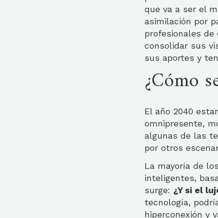
que va a ser el m
asimilación por p
profesionales de 
consolidar sus vi
sus aportes y te
¿Cómo se
El año 2040 esta
omnipresente, mo
algunas de las t
por otros escena
La mayoría de lo
inteligentes, bas
surge:
¿Y si el l
tecnología, podr
hiperconexión y v