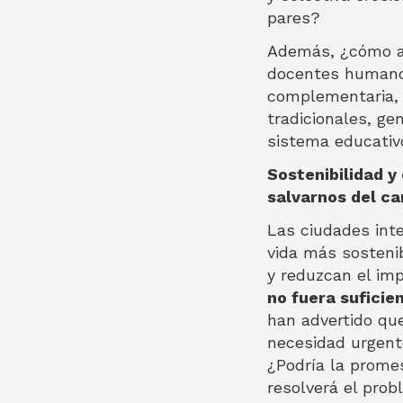
pares?
Además, ¿cómo afe
docentes humano
complementaria, 
tradicionales, g
sistema educati
Sostenibilidad y 
salvarnos del c
Las ciudades inte
vida más sosteni
y reduzcan el im
no fuera suficie
han advertido que
necesidad urgent
¿Podría la prome
resolverá el pro