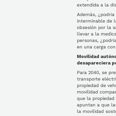
extendida a la di
Además, ¿podría l
interminable de l
obsesión por la s
llevar a la medic
personas, ¿podrí
en una carga con
Movilidad autóno
desapareciera p
Para 2040, se pr
transporte eléctr
propiedad de veh
movilidad compar
que la propiedad
apuntan a que las
la movilidad sost