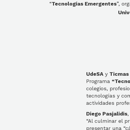
“
Tecnologías Emergentes
”, or
Univ
UdeSA
y
Ticmas
Programa
“Tecno
colegios, profes
tecnologías y co
actividades profe
Diego Pasjalidis
“Al culminar el p
presentar una “cá