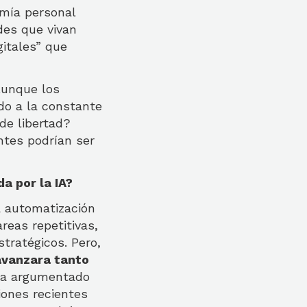
omía personal
des que vivan
gitales” que
Aunque los
do a la constante
de libertad?
ntes podrían ser
a por la IA?
a automatización
reas repetitivas,
tratégicos. Pero,
 avanzara tanto
a argumentado
iones recientes