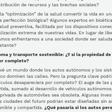
stribución de recursos y las brechas sociales?
a “optimización” de la salud convertir la vida en 
a perfección biológica? Algunos expertos en bioética
alud preventiva, facilitada por los dispositivos cone
alización extrema de nuestras vidas. En lugar de libe
amos enfrentarnos a una sociedad donde ser saluda
stante?
ma y transporte sostenible: ¿Y si la propiedad de
or completo?
evé un mundo donde los autos autónomos y los sis
ico dominen las calles. Pero la pregunta clave podría
ículos desapareciera por completo? El auge de las 
tida, sumado al desarrollo de vehículos autónomos,
 privada de automóviles sea obsoleta. Algunas inves
 ciudades del futuro podrían estar diseñadas sin au
enible y compartida.
¿Qué pasaría si los autos per