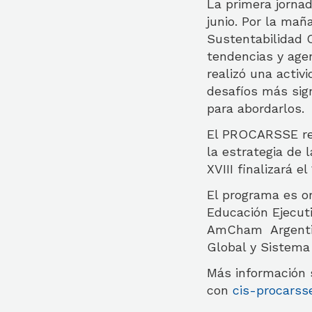
La primera jornad
junio. Por la mañ
Sustentabilidad C
tendencias y agen
realizó una activ
desafíos más sign
para abordarlos.
El PROCARSSE rec
la estrategia de 
XVIII finalizará e
El programa es or
Educación Ejecut
AmCham Argentina
Global y Sistema
Más información
con
cis-procarss