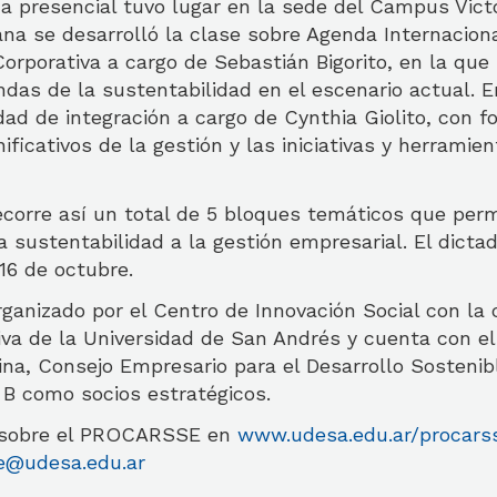
a presencial tuvo lugar en la sede del Campus Victo
ana se desarrolló la clase sobre Agenda Internaciona
orporativa a cargo de Sebastián Bigorito, en la que 
das de la sustentabilidad en el escenario actual. E
idad de integración a cargo de Cynthia Giolito, con f
ificativos de la gestión y las iniciativas y herramie
orre así un total de 5 bloques temáticos que permi
la sustentabilidad a la gestión empresarial. El dictad
l 16 de octubre.
ganizado por el Centro de Innovación Social con la 
iva de la Universidad de San Andrés y cuenta con e
, Consejo Empresario para el Desarrollo Sostenib
 B como socios estratégicos.
 sobre el PROCARSSE en
www.udesa.edu.ar/procars
e@udesa.edu.ar