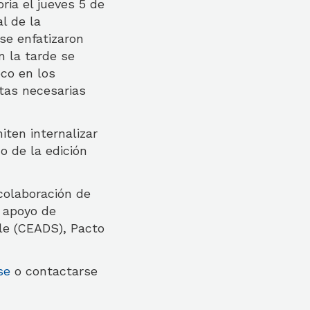
ria el jueves 5 de
l de la
se enfatizaron
n la tarde se
oco en los
ntas necesarias
ten internalizar
o de la edición
colaboración de
l apoyo de
le (CEADS), Pacto
se
o contactarse