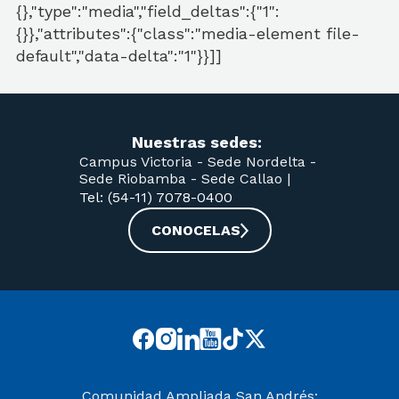
{},"type":"media","field_deltas":{"1":
{}},"attributes":{"class":"media-element file-
default","data-delta":"1"}}]]
Nuestras sedes:
Campus Victoria -
Sede Nordelta -
Sede Riobamba -
Sede Callao
|
Tel: (54-11) 7078-0400
CONOCELAS
Comunidad Ampliada San Andrés: