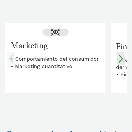
Marketing
Fina
• Comportamiento del consumidor
• Rie
• Marketing cuantitativo
deriv
• Fina