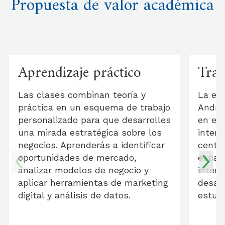
Propuesta de valor académica
Aprendizaje práctico
Trab
Las clases combinan teoría y
La ex
práctica en un esquema de trabajo
Andrés
personalizado para que desarrolles
en equ
una mirada estratégica sobre los
interd
negocios. Aprenderás a identificar
centra
oportunidades de mercado,
espac
analizar modelos de negocio y
interc
aplicar herramientas de marketing
desarr
digital y análisis de datos.
estudi