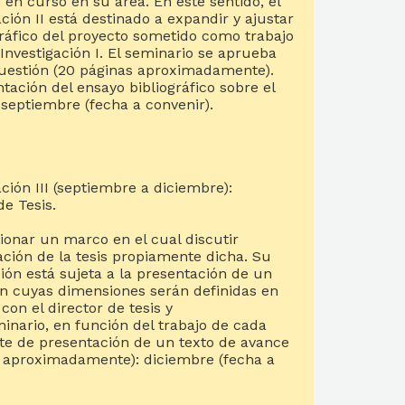
 en curso en su área. En este sentido, el
ción II está destinado a expandir y ajustar
ráfico del proyecto sometido como trabajo
 Investigación I. El seminario se aprueba
uestión (20 páginas aproximadamente).
tación del ensayo bibliográfico sobre el
 septiembre (fecha a convenir).
ción III (septiembre a diciembre):
e Tesis.
ionar un marco en el cual discutir
ación de la tesis propiamente dicha. Su
ón está sujeta a la presentación de un
ión cuyas dimensiones serán definidas en
on el director de tesis y
inario, en función del trabajo de cada
ite de presentación de un texto de avance
as aproximadamente): diciembre (fecha a