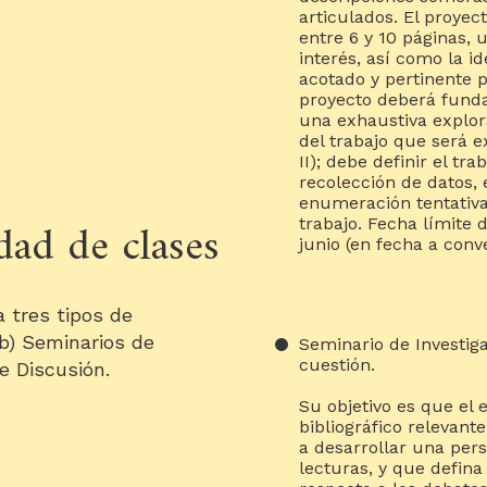
articulados. El proyec
entre 6 y 10 páginas, 
interés, así como la i
acotado y pertinente p
proyecto deberá fund
una exhaustiva explora
del trabajo que será e
II); debe definir el t
recolección de datos, 
enumeración tentativa
ad de clases
trabajo. Fecha límite 
junio (en fecha a conve
a tres tipos de
b) Seminarios de
Seminario de Investiga
cuestión.
e Discusión.
Su objetivo es que el 
bibliográfico relevant
a desarrollar una pers
lecturas, y que defina