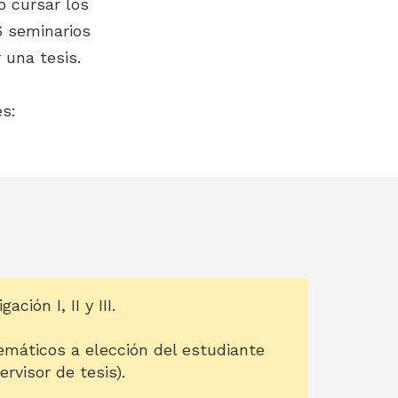
o cursar los
 6 seminarios
 una tesis.
es:
ción I, II y III.
emáticos a elección del estudiante
rvisor de tesis).