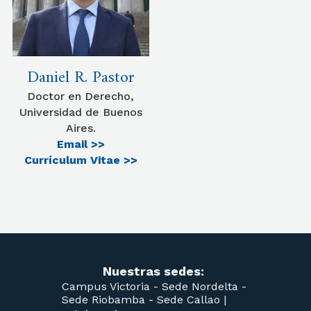
Daniel R. Pastor
Doctor en Derecho,
Universidad de Buenos
Aires.
Email >>
Currículum Vitae >>
Nuestras sedes:
Campus Victoria -
Sede Nordelta -
Sede Riobamba -
Sede Callao
|