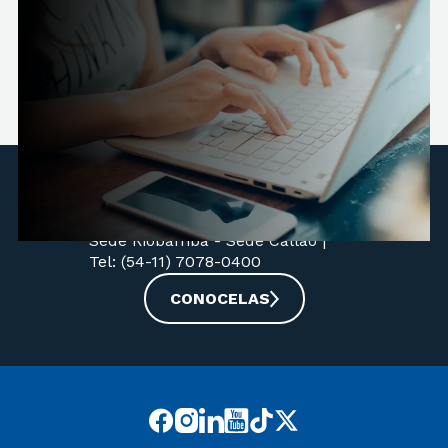
Reconocimiento oficial y validez nacional DI-
SSPU 258-2025. Cambio de nombre pendiente
de aprobación.
Nuestras sedes:
Campus Victoria -
Sede Nordelta -
Sede Riobamba -
Sede Callao
|
Tel: (54-11) 7078-0400
CONOCELAS