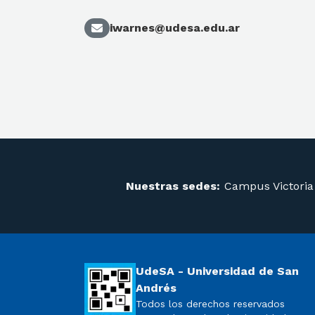
iwarnes@udesa.edu.ar
Nuestras sedes:
Campus Victoria
UdeSA - Universidad de San
Andrés
Todos los derechos reservados