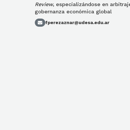
Review
, especializándose en arbitraj
gobernanza económica global
fperezaznar@udesa.edu.ar