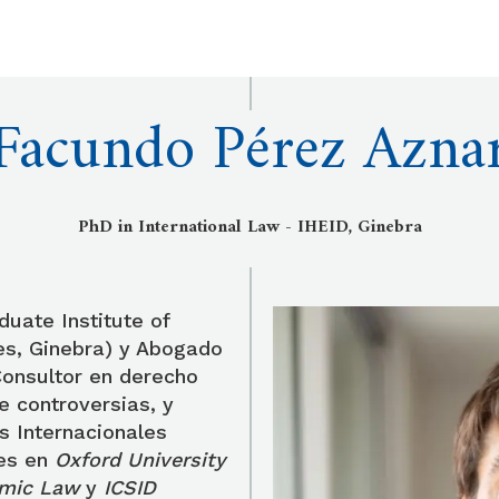
Facundo Pérez Azna
PhD in International Law - IHEID, Ginebra
duate Institute of
es, Ginebra) y Abogado
Consultor en derecho
e controversias, y
s Internacionales
nes en
Oxford University
omic Law
y
ICSID