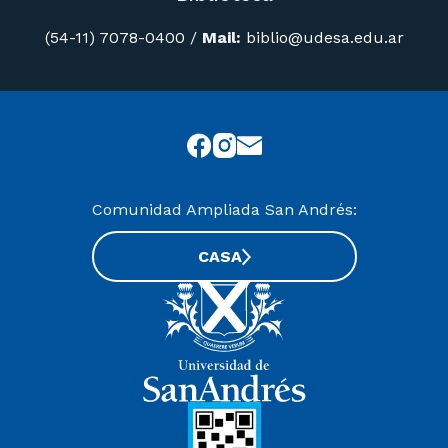
(54-11) 7078-0400
/
Mail:
biblio@udesa.edu.ar
Comunidad Ampliada San Andrés:
CASA